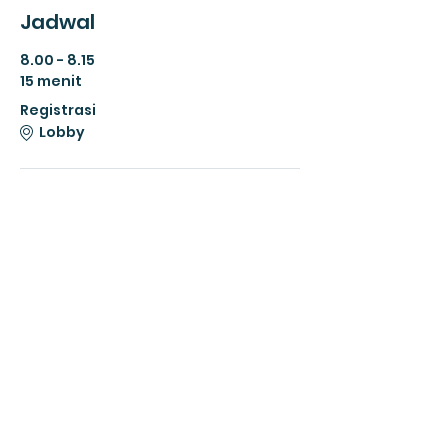
Jadwal
8.00 - 8.15
15 menit
Registrasi
Lobby
8.15 - 8.45
30 menit
Orientasi Selamat Datang
Lobby
Lihat Semua
Tersedia 6 butir lagi