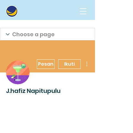
Tindakan Lainnya
Pesan
Ikuti
J.hafiz Napitupulu