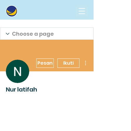
Tindakan Lainnya
Pesan
Ikuti
Nur latifah