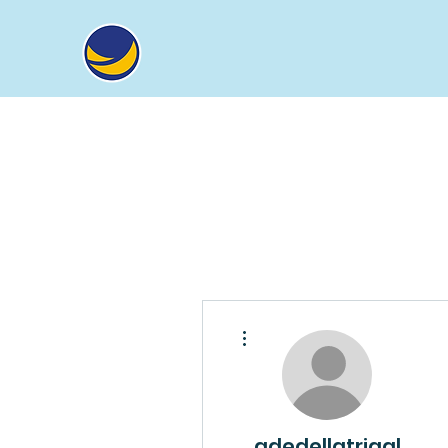
Tindakan Lainnya
adedellatriagl