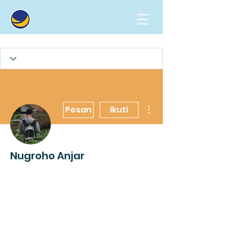
Tindakan Lainnya
Pesan
Ikuti
Nugroho Anjar