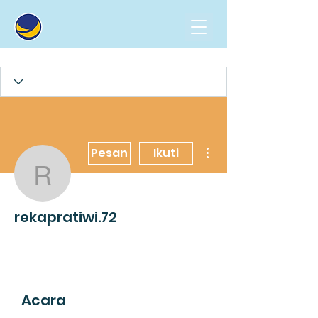
Tindakan Lainnya
Pesan
Ikuti
rekapratiwi.72
rekapratiwi.72
Acara