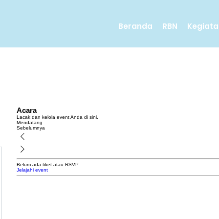
Beranda
RBN
Kegiata
Acara
Lacak dan kelola event Anda di sini.
Mendatang
Sebelumnya
Belum ada tiket atau RSVP
Jelajahi event