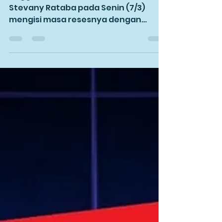
Toraja
Anggota Fraksi NasDem DPR RI, Eva
Stevany Rataba pada Senin (7/3)
mengisi masa resesnya dengan
mengunjungi pusat latihan
Taekwondo Tana...