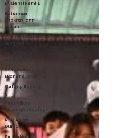
Efisiensi Pemilu
Reformasi
Birokrasi dan
Hukum
Pemerataan
Ekonomi
Penciptaan
Lapangan Kerja
Kemandirian
Ekonomi Lokal
Gotong Royong
Kuat
Pendidikan
Kewarganegaraan
SDM Kelas
Dunia
Pendidikan