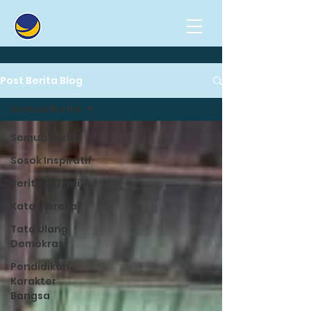
Post Berita Blog
Semua Berita
Semua Berita
Sosok Inspiratif
Berita Terkini
Kata Mereka
Tata Ulang
Demokrasi
Pendidikan
Karakter
Bangsa