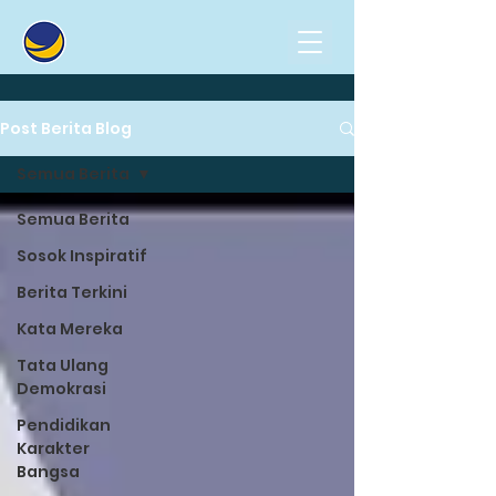
Post Berita Blog
Semua Berita
Semua Berita
Sosok Inspiratif
Berita Terkini
Kata Mereka
Tata Ulang
Demokrasi
Pendidikan
Karakter
Bangsa