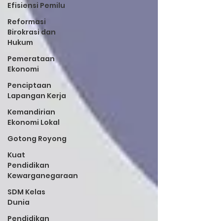
Efisiensi Pemilu
Reformasi
Birokrasi dan
Hukum
Pemerataan
Ekonomi
Penciptaan
Lapangan Kerja
Kemandirian
Ekonomi Lokal
Gotong Royong
Kuat
Pendidikan
Kewarganegaraan
SDM Kelas
Dunia
Pendidikan