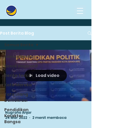
Post Berita Blog
Semua Berita
Semua Berita
Sosok Inspiratif
Load video
Berita Terkini
Kata Mereka
Tata Ulang
Demokrasi
Pendidikan
Nugroho Anjar
Karakter
24 Mar 2022
2 menit membaca
Bangsa