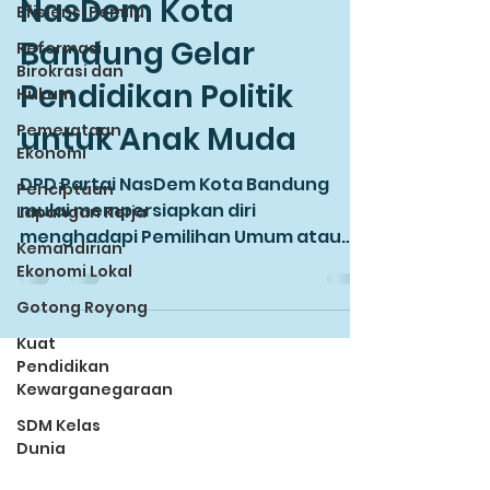
NasDem Kota
Efisiensi Pemilu
Bandung Gelar
Reformasi
Birokrasi dan
Pendidikan Politik
Hukum
untuk Anak Muda
Pemerataan
Ekonomi
DPD Partai NasDem Kota Bandung
Penciptaan
mulai mempersiapkan diri
Lapangan Kerja
menghadapi Pemilihan Umum atau
Kemandirian
Pemilu 2024. Persiapan tersebut
Ekonomi Lokal
diawali dengan...
Gotong Royong
Kuat
Pendidikan
Kewarganegaraan
SDM Kelas
Dunia
Pendidikan