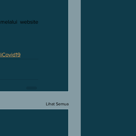
Terkait pendaftaran vaksin bagi lansia, masyarakat dapat mendaftarkan diri melalui website 
Covid19
Lihat Semua