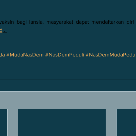
id
 . 
da
#MudaNasDem
#NasDemPeduli
#NasDemMudaPeduli