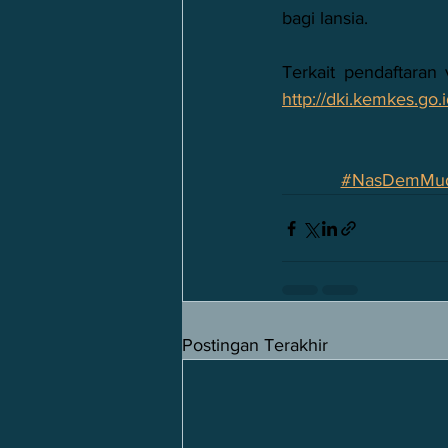
bagi lansia.
http://dki.kemkes.go.
#NasDemMu
Postingan Terakhir