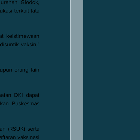
urahan Glodok, 
asi terkait tata 
t keistimewaan 
suntik vaksin," 
upun orang lain 
atan DKI dapat 
tkan Puskesmas 
n (RSUK) serta 
aran vaksinasi 