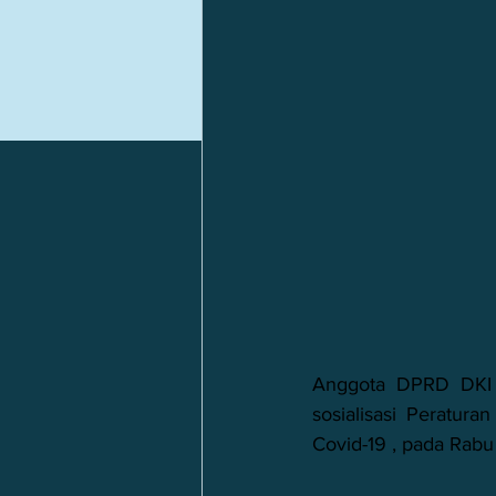
SDM Kelas Dunia
Pen
Anggota DPRD DKI 
sosialisasi Peratu
Covid-19 , pada Rabu