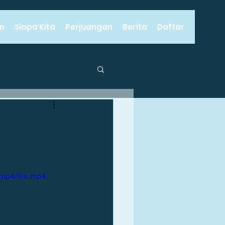
n
Siapa Kita
Perjuangan
Berita
Daftar
milu
sinasi
an Lapangan Kerja
mp4/file.mp4
ewarganegaraan