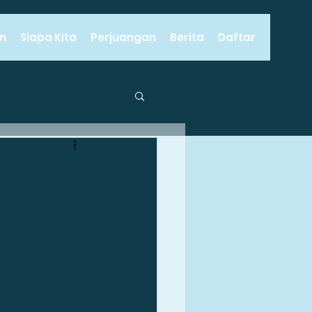
n
Siapa Kita
Perjuangan
Berita
Daftar
milu
ukabumi
an Lapangan Kerja
ewarganegaraan