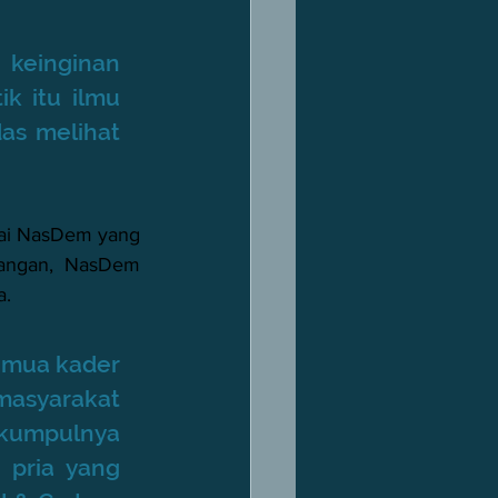
 keinginan 
k itu ilmu 
s melihat 
tai NasDem yang 
dangan, NasDem 
. 
emua kader 
asyarakat 
rkumpulnya 
 pria yang 