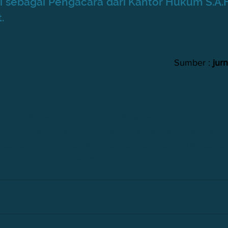
si sebagai Pengacara dari Kantor Hukum S.A.
. 
Sumber :
 jur
ulAziz
#Milenial
KabSukabumi 
#NasDemMilenial
KabSuka
em
KabSukabumi 
#MilenialNasDem
#NasDemMilenial
#
Ka
iNasDem
#AnakMuda
#AnakMuda
KabSukabumi 
#NasDe
#KaderMuda