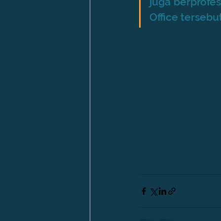
juga berprofe
Office tersebut
#FikriAbd
#MilenialNasD
#
JawaBarat 
#Parta