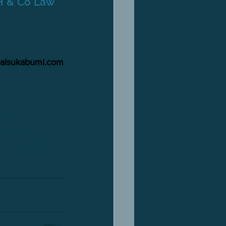
H & Co Law 
nalsukabumi.com
bumi 
bSukabumi 
m
KabSukabumi 