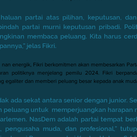
haluan partai atas pilihan, keputusan, dan
pindah partai murni keputusan pribadi. Politi
gkinan membaca peluang. Kita harus cerda
nnya,” jelas Fikri. 
da nan energik, Fikri berkomitmen akan membesarkan Par
uran politiknya menjelang pemilu 2024. Fikri berpan
ng egaliter dan memberi peluang besar kepada anak muda
ak ada sekat antara senior dengan junior. S
n peluang untuk  memperjuangkan harapan m
 parlemen. NasDem adalah partai tempat be
, pengusaha muda, dan profesional,” tutup