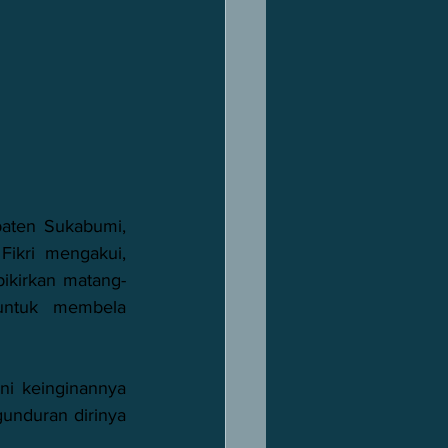
ikri mengakui, 
ikirkan matang-
untuk membela 
i keinginannya 
unduran dirinya 