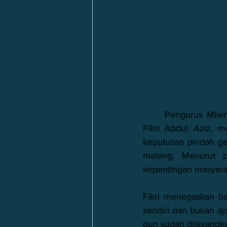
	Pengurus Milenial Dewan Pimpinan Daerah (DPD) Partai Golkar Kabupaten Sukabumi, 
Fikri Abdul Aziz, 
keputusan pindah ge
matang. Menurut pr
kepentingan masyaraka
Fikri menegaskan ba
sendiri dan bukan aj
pun sudah dilayangk