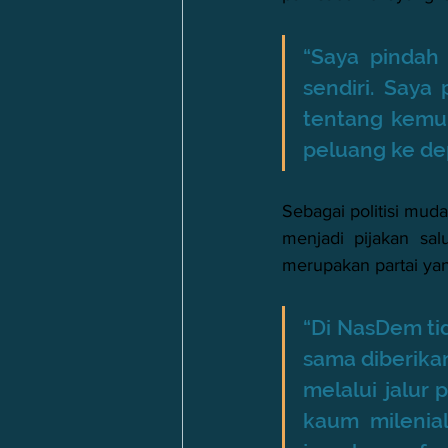
“Saya pindah 
sendiri. Saya 
tentang kemun
peluang ke depa
Sebagai politisi mu
menjadi pijakan sal
merupakan partai ya
“Di NasDem tid
sama diberika
melalui jalur
kaum milenial