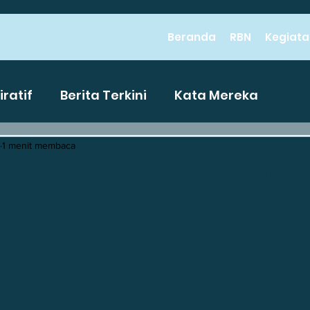
Beranda
RBN
Kegiata
iratif
Berita Terkini
Kata Mereka
1 menit membaca
Pendidikan Karakter Bangsa
Efisiensi Pe
I TENGAH : NasDem Duku
n Hukum
Pemerataan Ekonomi
Pencipta
okal
Gotong Royong
Kuat Pendidikan K