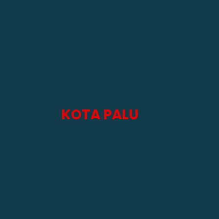
No Urut : 3
AMMAD LAHAY, SE, MM & ILHA
KOTA PALU
No Urut : 1
STAN & MUHAMMAD WAHYUDDI