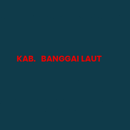
HUSEN HABIBU, M.Hi & PAULINA, SE
KAB.   BANGGAI LAUT
No Urut : 3
uty Hamid& Richard Brynwerd S
Manuas