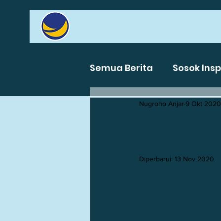
Semua Berita
Sosok Insp
Nugroho Anjar
9 Okt 2020
Tata Ulang Demokrasi
SULAWES
Siapa?
Reformasi Birokrasi da
Diperbarui:
13 Nov 2020
Kemandirian Ekonomi L