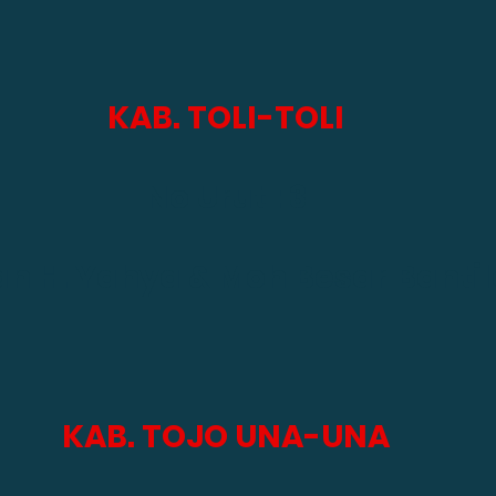
KAB. TOLI-TOLI
No Urut : 3
n H. Yahya & Moh Besar Banti
KAB. TOJO UNA-UNA