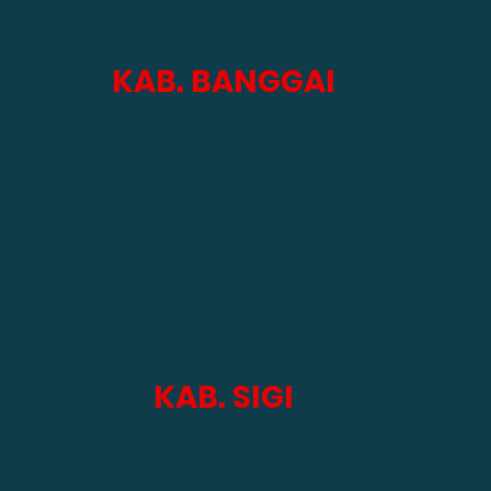
KAB. BANGGAI
No Urut : 2
 AMIRUDIN & FURQANUDDIN MASU
KAB. SIGI
No Urut : 2