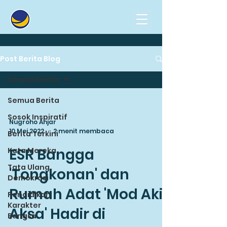
Post Berita Blog
Semua Berita
Semua Berita
Sosok Inspiratif
Nugroho Anjar
10 Mei 2022
2 menit membaca
Berita Terkini
ESR Bangga
Kata Mereka
Tata Ulang
'Tongkonan' dan
Demokrasi
Rumah Adat 'Mod Aki
Pendidikan
Karakter
Aksa' Hadir di
Bangsa