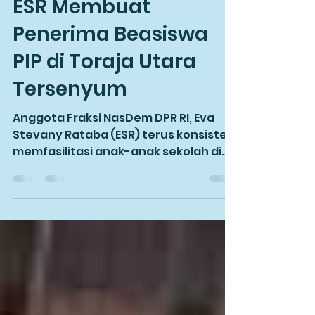
Nugroho Anjar
1 Apr 2022
2 menit membaca
ESR Membuat
Penerima Beasiswa
PIP di Toraja Utara
Tersenyum
Anggota Fraksi NasDem DPR RI, Eva
Stevany Rataba (ESR) terus konsisten
memfasilitasi anak-anak sekolah di
Toraja Utara agar bisa...