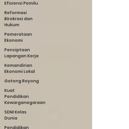
Efisiensi Pemilu
Reformasi
Birokrasi dan
Hukum
Pemerataan
Ekonomi
Penciptaan
Lapangan Kerja
Kemandirian
Ekonomi Lokal
Gotong Royong
Kuat
Pendidikan
Kewarganegaraan
SDM Kelas
Dunia
Pendidikan