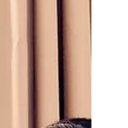
Anggota Komisi X DPR RI Fraksi Partai
NasDem, Mohammad Haerul Amri
mengapresiasi suksesnya
penyelenggaraan ajang internasional
MotoGP di...