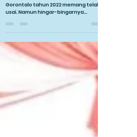
Ustad-Ustad Milenial
Festival Produk Halal UMKM Milenial di
Gorontalo tahun 2022 memang telah
usai. Namun hingar-bingarnya
seakan masih berkesan di hati dan...