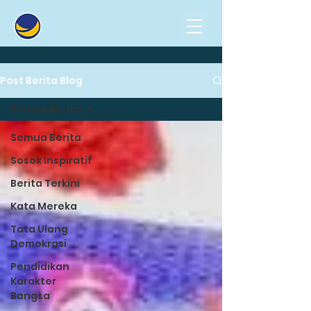
Post Berita Blog
Semua Berita
Semua Berita
Sosok Inspiratif
Berita Terkini
Kata Mereka
Tata Ulang
Demokrasi
Pendidikan
Karakter
Bangsa