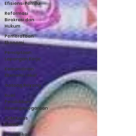
Efisiensi Pemilu
Reformasi
Birokrasi dan
Hukum
Pemerataan
Ekonomi
Penciptaan
Lapangan Kerja
Kemandirian
Ekonomi Lokal
Gotong Royong
Kuat
Pendidikan
Kewarganegaraan
SDM Kelas
Dunia
Pendidikan