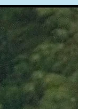
Wakil Ketua DPR RI Koordinator Bidang
Industri dan Pembangunan
(Korinbang) Rachmad Gobel, saat
membuka Festival Produk Halal
Milenial di...